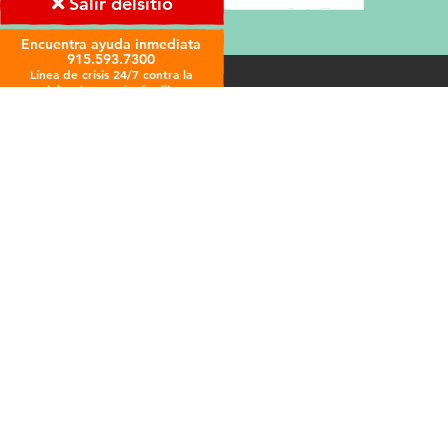
Salir del
sitio
Encuentra ayuda inmediata
915.593.7300
Línea de crisis 24/7 contra la
violencia sexual y familiar
Encuentre ayuda inmediata
Línea de crisis 24/7
Albergue de emergencia
Elabore un plan de seguridad